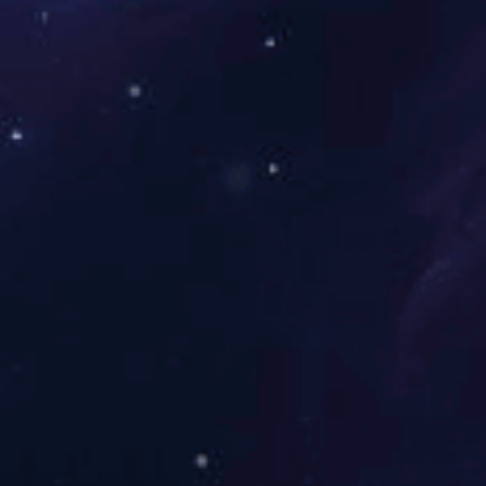
两小时
公司参
100
直径的
气和成
走出车