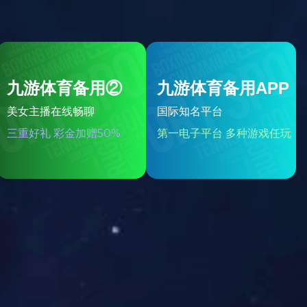
有员工在过去的辛勤付出，同时也给大家提出了接下
产线及四川直条米粉生产线的设计、生产等任务。希