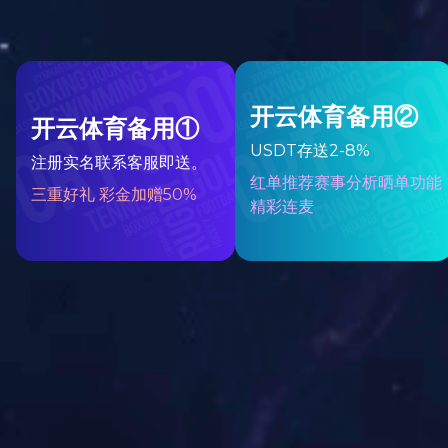
智造园 盛赞园区发展并邀明星企业赴东
南亚设厂
同心共超越 和谐铸辉煌 ——2023健
力、国研公司阳朔、桂林团建
星空体育在线（中国）唯一官方网站全
自动自熟米粉/粉丝机助力企业实现效益
创收
星空体育在线（中国）唯
一官方网站
星空体育在线（中国）唯一官方网站
手机：13602889534
电话：020-32050101
在途中
邮箱：info@guoyan.com.cn
来的三
地址：广州市番禺区大石街会江石北工业
望通过