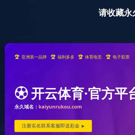
欢迎光临~星空体育在线（中国）唯一官方网站网站
首页
米面制品生产线
米面制品单
星空体育在线（中国）唯一官方网站