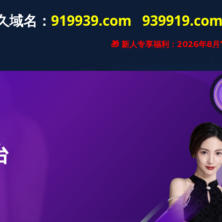
机设备
产品视频
关于国研
信息资讯
公司