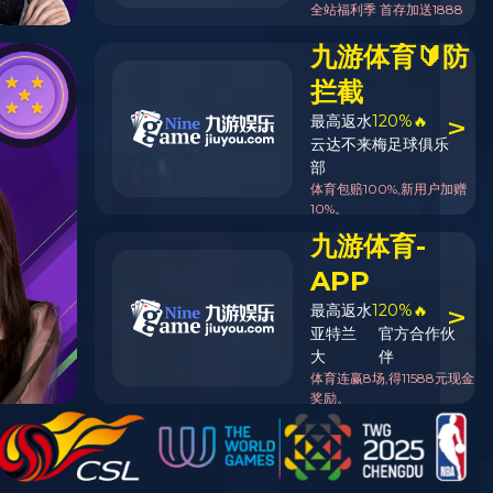
远古龙峡团建活动见闻
及星空体育在线（中国）唯一官方网站的员工们怀着
。